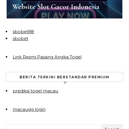
Website Slot Gacor Indonesia
sbobet88
sbobet
Link Resmi Pasang Angka Togel
BERITA TERKINI BERSTANDAR PREMIUM
prediksi togel macau
macaugg login