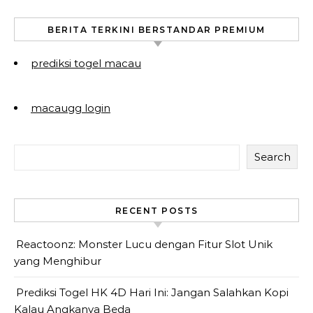
BERITA TERKINI BERSTANDAR PREMIUM
prediksi togel macau
macaugg login
Search
RECENT POSTS
Reactoonz: Monster Lucu dengan Fitur Slot Unik
yang Menghibur
Prediksi Togel HK 4D Hari Ini: Jangan Salahkan Kopi
Kalau Angkanya Beda