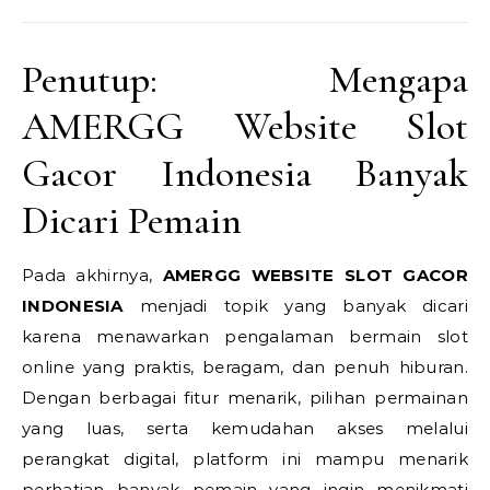
Penutup: Mengapa
AMERGG Website Slot
Gacor Indonesia Banyak
Dicari Pemain
Pada akhirnya,
AMERGG WEBSITE SLOT GACOR
INDONESIA
menjadi topik yang banyak dicari
karena menawarkan pengalaman bermain slot
online yang praktis, beragam, dan penuh hiburan.
Dengan berbagai fitur menarik, pilihan permainan
yang luas, serta kemudahan akses melalui
perangkat digital, platform ini mampu menarik
perhatian banyak pemain yang ingin menikmati