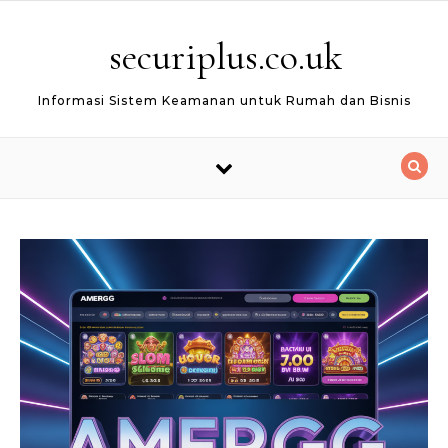
Skip to content
securiplus.co.uk
Informasi Sistem Keamanan untuk Rumah dan Bisnis