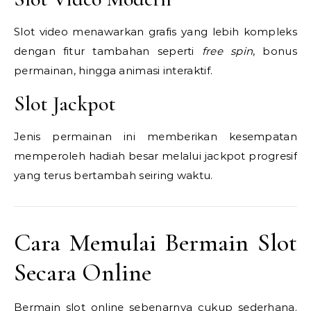
Slot video menawarkan grafis yang lebih kompleks
dengan fitur tambahan seperti
free spin
, bonus
permainan, hingga animasi interaktif.
Slot Jackpot
Jenis permainan ini memberikan kesempatan
memperoleh hadiah besar melalui jackpot progresif
yang terus bertambah seiring waktu.
Cara Memulai Bermain Slot
Secara Online
Bermain slot online sebenarnya cukup sederhana.