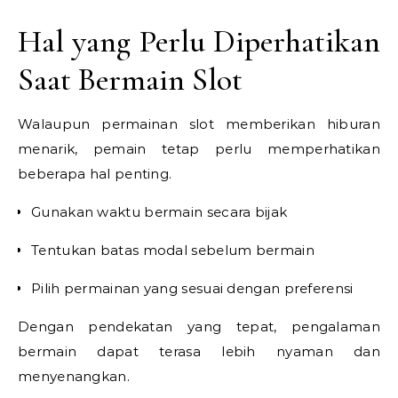
Hal yang Perlu Diperhatikan
Saat Bermain Slot
Walaupun permainan slot memberikan hiburan
menarik, pemain tetap perlu memperhatikan
beberapa hal penting.
Gunakan waktu bermain secara bijak
Tentukan batas modal sebelum bermain
Pilih permainan yang sesuai dengan preferensi
Dengan pendekatan yang tepat, pengalaman
bermain dapat terasa lebih nyaman dan
menyenangkan.