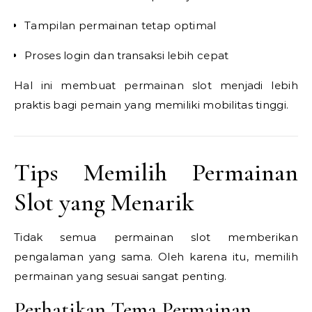
Tampilan permainan tetap optimal
Proses login dan transaksi lebih cepat
Hal ini membuat permainan slot menjadi lebih
praktis bagi pemain yang memiliki mobilitas tinggi.
Tips Memilih Permainan
Slot yang Menarik
Tidak semua permainan slot memberikan
pengalaman yang sama. Oleh karena itu, memilih
permainan yang sesuai sangat penting.
Perhatikan Tema Permainan