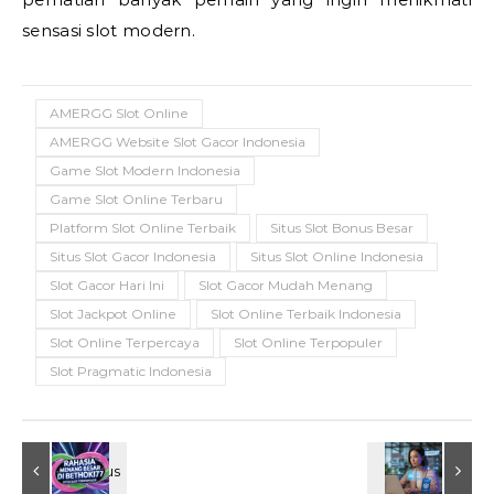
sensasi slot modern.
AMERGG Slot Online
AMERGG Website Slot Gacor Indonesia
Game Slot Modern Indonesia
Game Slot Online Terbaru
Platform Slot Online Terbaik
Situs Slot Bonus Besar
Situs Slot Gacor Indonesia
Situs Slot Online Indonesia
Slot Gacor Hari Ini
Slot Gacor Mudah Menang
Slot Jackpot Online
Slot Online Terbaik Indonesia
Slot Online Terpercaya
Slot Online Terpopuler
Slot Pragmatic Indonesia