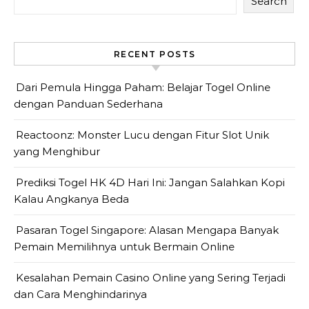
Search
RECENT POSTS
Dari Pemula Hingga Paham: Belajar Togel Online
dengan Panduan Sederhana
Reactoonz: Monster Lucu dengan Fitur Slot Unik
yang Menghibur
Prediksi Togel HK 4D Hari Ini: Jangan Salahkan Kopi
Kalau Angkanya Beda
Pasaran Togel Singapore: Alasan Mengapa Banyak
Pemain Memilihnya untuk Bermain Online
Kesalahan Pemain Casino Online yang Sering Terjadi
dan Cara Menghindarinya