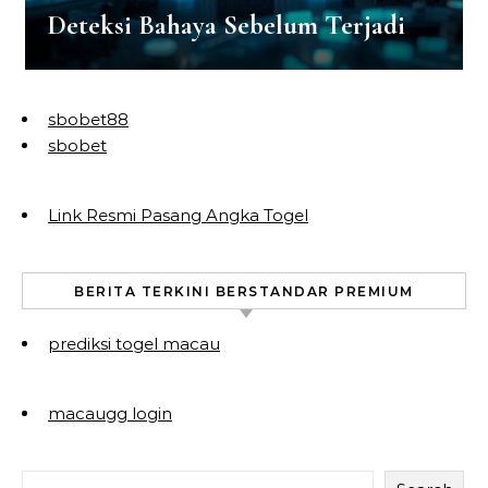
Deteksi Bahaya Sebelum Terjadi
sbobet88
sbobet
Link Resmi Pasang Angka Togel
BERITA TERKINI BERSTANDAR PREMIUM
prediksi togel macau
macaugg login