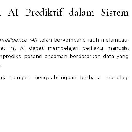
i AI Prediktif dalam Sistem
 Intelligence (AI)
telah berkembang jauh melampaui
aat ini, AI dapat mempelajari perilaku manusia,
emprediksi potensi ancaman berdasarkan data yang
.
rja dengan menggabungkan berbagai teknologi