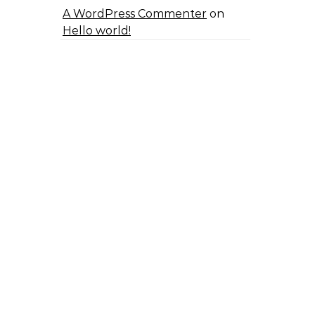
A WordPress Commenter
on
Hello world!