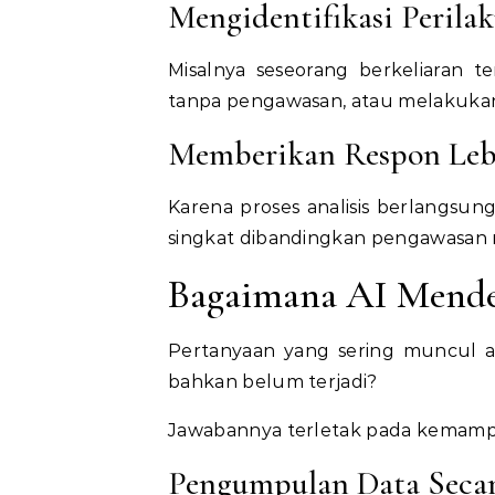
Mengidentifikasi Perila
Misalnya seseorang berkeliaran t
tanpa pengawasan, atau melakukan
Memberikan Respon Leb
Karena proses analisis berlangsun
singkat dibandingkan pengawasan 
Bagaimana AI Mendet
Pertanyaan yang sering muncul a
bahkan belum terjadi?
Jawabannya terletak pada kemampua
Pengumpulan Data Secar