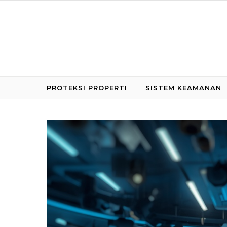
Skip to content
PROTEKSI PROPERTI
SISTEM KEAMANAN