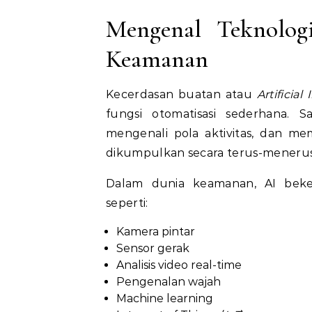
Mengenal Teknolog
Keamanan
Kecerdasan buatan atau
Artificial
fungsi otomatisasi sederhana. S
mengenali pola aktivitas, dan m
dikumpulkan secara terus-menerus
Dalam dunia keamanan, AI beke
seperti:
Kamera pintar
Sensor gerak
Analisis video real-time
Pengenalan wajah
Machine learning