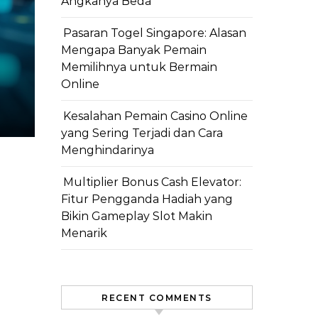
Angkanya Beda
Pasaran Togel Singapore: Alasan
Mengapa Banyak Pemain
Memilihnya untuk Bermain
Online
Kesalahan Pemain Casino Online
yang Sering Terjadi dan Cara
Menghindarinya
Multiplier Bonus Cash Elevator:
Fitur Pengganda Hadiah yang
Bikin Gameplay Slot Makin
Menarik
RECENT COMMENTS