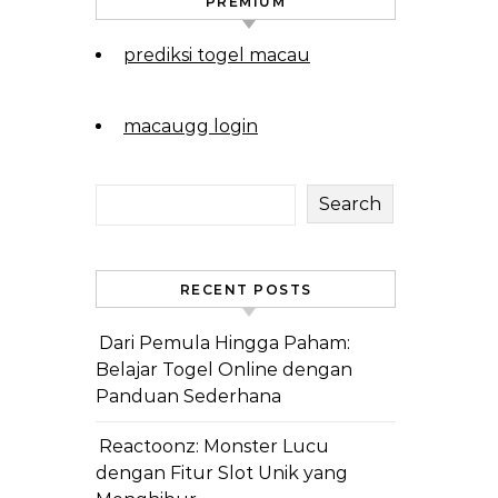
PREMIUM
prediksi togel macau
macaugg login
Search
RECENT POSTS
Dari Pemula Hingga Paham:
Belajar Togel Online dengan
Panduan Sederhana
Reactoonz: Monster Lucu
dengan Fitur Slot Unik yang