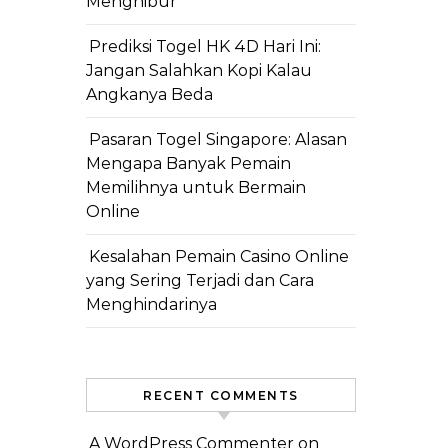
Menghibur
Prediksi Togel HK 4D Hari Ini:
Jangan Salahkan Kopi Kalau
Angkanya Beda
Pasaran Togel Singapore: Alasan
Mengapa Banyak Pemain
Memilihnya untuk Bermain
Online
Kesalahan Pemain Casino Online
yang Sering Terjadi dan Cara
Menghindarinya
RECENT COMMENTS
A WordPress Commenter
on