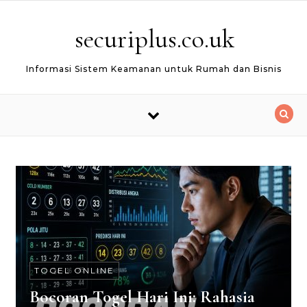
Skip to content
securiplus.co.uk
Informasi Sistem Keamanan untuk Rumah dan Bisnis
TOGEL ONLINE
Bocoran Togel Hari Ini: Rahasia