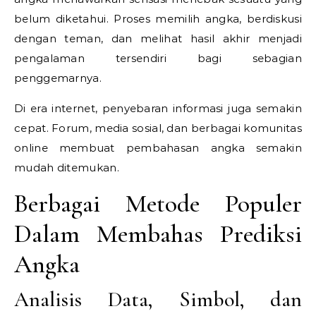
belum diketahui. Proses memilih angka, berdiskusi
dengan teman, dan melihat hasil akhir menjadi
pengalaman tersendiri bagi sebagian
penggemarnya.
Di era internet, penyebaran informasi juga semakin
cepat. Forum, media sosial, dan berbagai komunitas
online membuat pembahasan angka semakin
mudah ditemukan.
Berbagai Metode Populer
Dalam Membahas Prediksi
Angka
Analisis Data, Simbol, dan