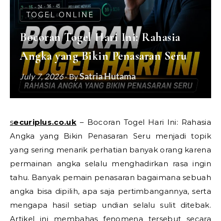
TOGEL ONLINE
Bocoran Togel Hari Ini: Rahasia
Angka yang Bikin Penasaran Seru
Satria Hutama
July 7, 2026
- By
securiplus.co.uk
– Bocoran Togel Hari Ini: Rahasia
Angka yang Bikin Penasaran Seru menjadi topik
yang sering menarik perhatian banyak orang karena
permainan angka selalu menghadirkan rasa ingin
tahu. Banyak pemain penasaran bagaimana sebuah
angka bisa dipilih, apa saja pertimbangannya, serta
mengapa hasil setiap undian selalu sulit ditebak.
Artikel ini membahas fenomena tersebut secara