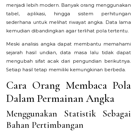
menjadi lebih modern. Banyak orang menggunakan
tabel, aplikasi, hingga sistem perhitungan
sederhana untuk melihat riwayat angka. Data lama
kemudian dibandingkan agar terlihat pola tertentu.
Meski analisis angka dapat membantu memahami
sejarah hasil undian, data masa lalu tidak dapat
mengubah sifat acak dari pengundian berikutnya.
Setiap hasil tetap memiliki kemungkinan berbeda.
Cara Orang Membaca Pola
Dalam Permainan Angka
Menggunakan Statistik Sebagai
Bahan Pertimbangan