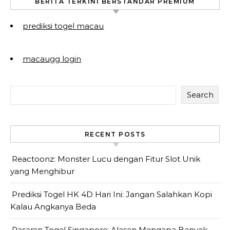
BERITA TERKINI BERSTANDAR PREMIUM
prediksi togel macau
macaugg login
Search
RECENT POSTS
Reactoonz: Monster Lucu dengan Fitur Slot Unik
yang Menghibur
Prediksi Togel HK 4D Hari Ini: Jangan Salahkan Kopi
Kalau Angkanya Beda
Pasaran Togel Singapore: Alasan Mengapa Banyak