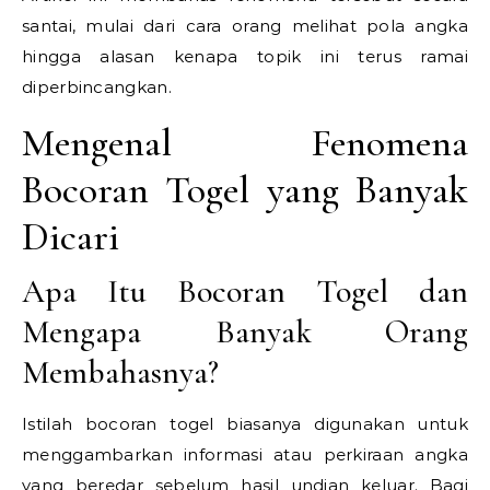
santai, mulai dari cara orang melihat pola angka
hingga alasan kenapa topik ini terus ramai
diperbincangkan.
Mengenal Fenomena
Bocoran Togel yang Banyak
Dicari
Apa Itu Bocoran Togel dan
Mengapa Banyak Orang
Membahasnya?
Istilah bocoran togel biasanya digunakan untuk
menggambarkan informasi atau perkiraan angka
yang beredar sebelum hasil undian keluar. Bagi