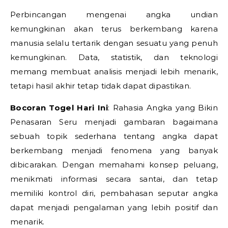
Perbincangan mengenai angka undian
kemungkinan akan terus berkembang karena
manusia selalu tertarik dengan sesuatu yang penuh
kemungkinan. Data, statistik, dan teknologi
memang membuat analisis menjadi lebih menarik,
tetapi hasil akhir tetap tidak dapat dipastikan.
Bocoran Togel Hari Ini
: Rahasia Angka yang Bikin
Penasaran Seru menjadi gambaran bagaimana
sebuah topik sederhana tentang angka dapat
berkembang menjadi fenomena yang banyak
dibicarakan. Dengan memahami konsep peluang,
menikmati informasi secara santai, dan tetap
memiliki kontrol diri, pembahasan seputar angka
dapat menjadi pengalaman yang lebih positif dan
menarik.