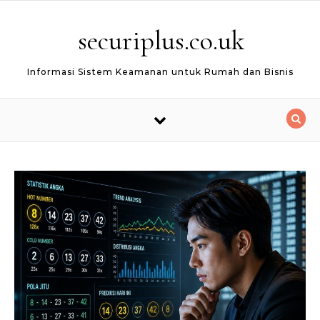
Skip to content
securiplus.co.uk
Informasi Sistem Keamanan untuk Rumah dan Bisnis