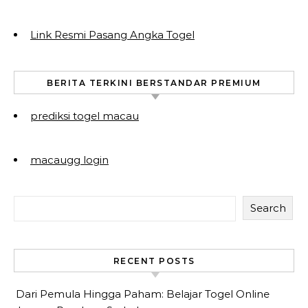
Link Resmi Pasang Angka Togel
BERITA TERKINI BERSTANDAR PREMIUM
prediksi togel macau
macaugg login
Search
RECENT POSTS
Dari Pemula Hingga Paham: Belajar Togel Online