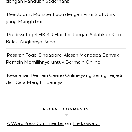
dengan Panduan Sederhana
Reactoonz: Monster Lucu dengan Fitur Slot Unik
yang Menghibur
Prediksi Togel HK 4D Hari Ini: Jangan Salahkan Kopi
Kalau Angkanya Beda
Pasaran Togel Singapore: Alasan Mengapa Banyak
Pemain Memilihnya untuk Bermain Online
Kesalahan Pemain Casino Online yang Sering Terjadi
dan Cara Menghindarinya
RECENT COMMENTS
A WordPress Commenter
on
Hello world!