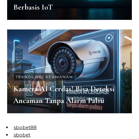
Berbasis IoT
TEKNOLOGI KEAMANAN
Kamera AI Cerdas! Bisa Deteksi
Ancaman Tanpa Alarm Palsu
sbobet88
sbobet