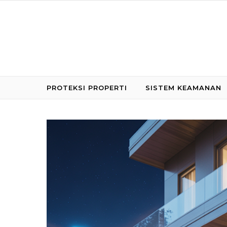
Skip to content
PROTEKSI PROPERTI
SISTEM KEAMANAN