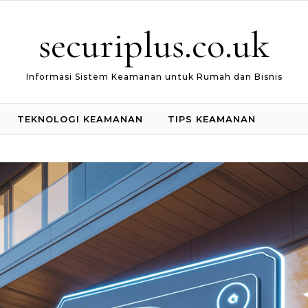
securiplus.co.uk
Informasi Sistem Keamanan untuk Rumah dan Bisnis
TEKNOLOGI KEAMANAN
TIPS KEAMANAN