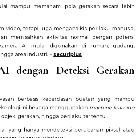
ai mampu memahami pola gerakan secara lebih
m video, tetapi juga menganalisis perilaku manusia,
dan memisahkan aktivitas normal dengan potensi
 kamera AI mulai digunakan di rumah, gudang,
ngga area industri. –
securiplus
I dengan Deteksi Gerakan
wasan berbasis kecerdasan buatan yang mampu
Teknologi ini bekerja menggunakan
machine learning
 objek, gerakan, hingga perilaku tertentu.
al yang hanya mendeteksi perubahan piksel atau