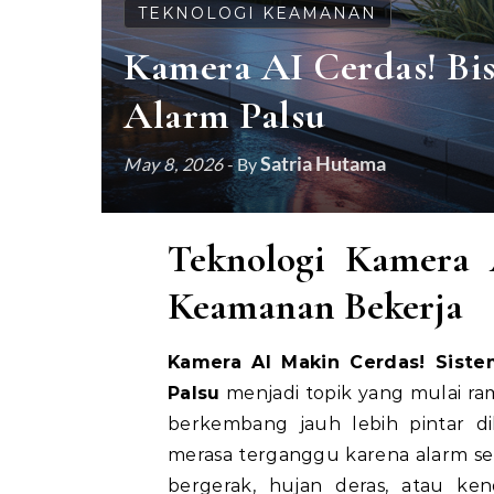
TEKNOLOGI KEAMANAN
Kamera AI Cerdas! Bi
Alarm Palsu
Satria Hutama
May 8, 2026
- By
Teknologi Kamera
Keamanan Bekerja
Kamera AI Makin Cerdas! Siste
Palsu
menjadi topik yang mulai ra
berkembang jauh lebih pintar d
merasa terganggu karena alarm se
bergerak, hujan deras, atau ke