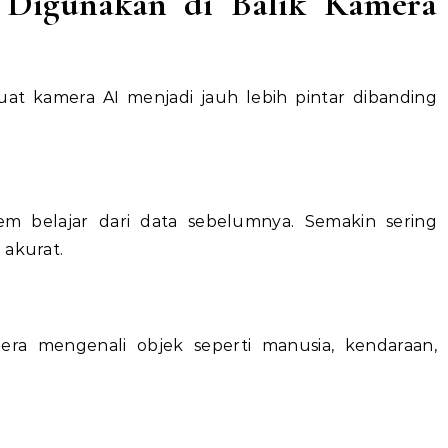
 Digunakan di Balik Kamera
t kamera AI menjadi jauh lebih pintar dibanding
em belajar dari data sebelumnya. Semakin sering
 akurat.
 mengenali objek seperti manusia, kendaraan,