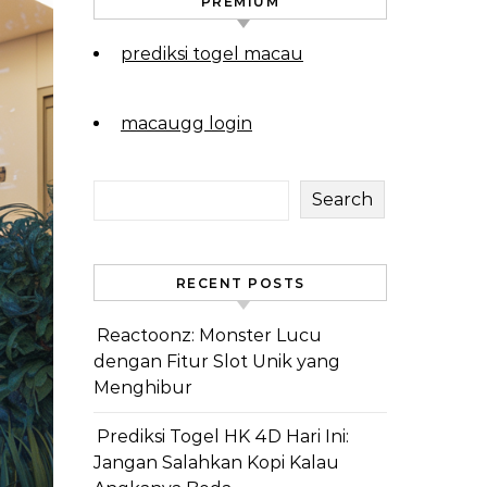
PREMIUM
prediksi togel macau
macaugg login
Search
RECENT POSTS
Reactoonz: Monster Lucu
dengan Fitur Slot Unik yang
Menghibur
Prediksi Togel HK 4D Hari Ini:
Jangan Salahkan Kopi Kalau