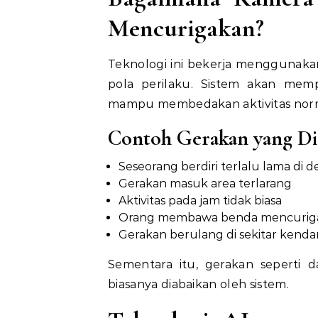
Mencurigakan?
Teknologi ini bekerja menggunakan
pola perilaku. Sistem akan memp
mampu membedakan aktivitas norma
Contoh Gerakan yang D
Seseorang berdiri terlalu lama di 
Gerakan masuk area terlarang
Aktivitas pada jam tidak biasa
Orang membawa benda mencurig
Gerakan berulang di sekitar kenda
Sementara itu, gerakan seperti d
biasanya diabaikan oleh sistem.