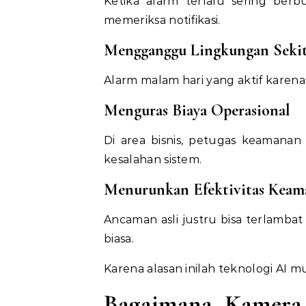
Ketika alarm terlalu sering berb
memeriksa notifikasi.
Mengganggu Lingkungan Seki
Alarm malam hari yang aktif karen
Menguras Biaya Operasional
Di area bisnis, petugas keamanan
kesalahan sistem.
Menurunkan Efektivitas Kea
Ancaman asli justru bisa terlamb
biasa.
Karena alasan inilah teknologi AI 
Bagaimana Kamera