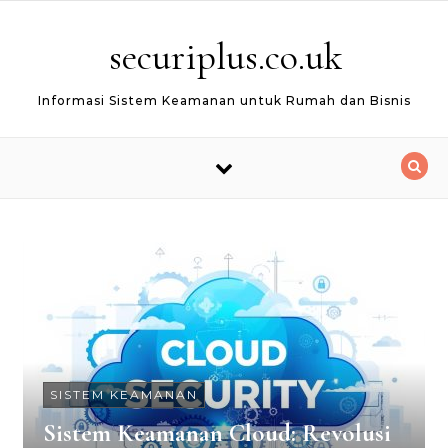
Skip to content
securiplus.co.uk
Informasi Sistem Keamanan untuk Rumah dan Bisnis
SISTEM KEAMANAN
Sistem Keamanan Cloud: Revolusi