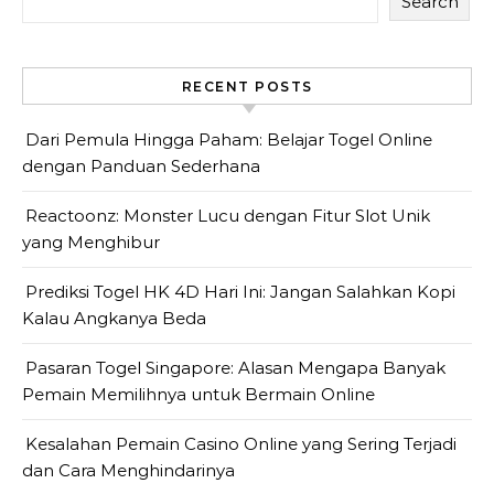
Search
RECENT POSTS
Dari Pemula Hingga Paham: Belajar Togel Online
dengan Panduan Sederhana
Reactoonz: Monster Lucu dengan Fitur Slot Unik
yang Menghibur
Prediksi Togel HK 4D Hari Ini: Jangan Salahkan Kopi
Kalau Angkanya Beda
Pasaran Togel Singapore: Alasan Mengapa Banyak
Pemain Memilihnya untuk Bermain Online
Kesalahan Pemain Casino Online yang Sering Terjadi
dan Cara Menghindarinya