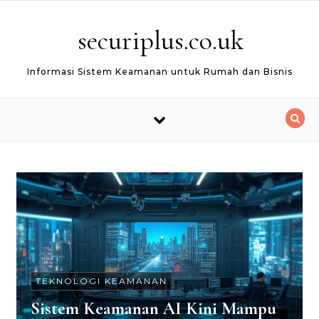
Skip to content
securiplus.co.uk
Informasi Sistem Keamanan untuk Rumah dan Bisnis
TEKNOLOGI KEAMANAN
Sistem Keamanan AI Kini Mampu