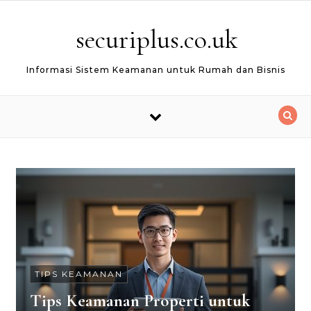
Skip to content
securiplus.co.uk
Informasi Sistem Keamanan untuk Rumah dan Bisnis
TIPS KEAMANAN
Tips Keamanan Properti untuk