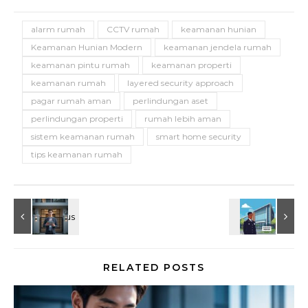
alarm rumah
CCTV rumah
keamanan hunian
Keamanan Hunian Modern
keamanan jendela rumah
keamanan pintu rumah
keamanan properti
keamanan rumah
layered security approach
pagar rumah aman
perlindungan aset
perlindungan properti
rumah lebih aman
sistem keamanan rumah
smart home security
tips keamanan rumah
RELATED POSTS