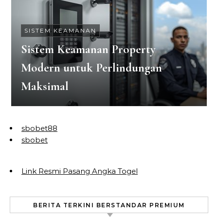
SISTEM KEAMANAN
Sistem Keamanan Property
Modern untuk Perlindungan
Maksimal
sbobet88
sbobet
Link Resmi Pasang Angka Togel
BERITA TERKINI BERSTANDAR PREMIUM