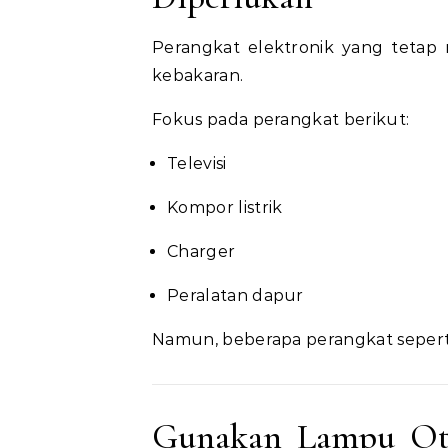
Perangkat elektronik yang tetap m
kebakaran.
Fokus pada perangkat berikut:
Televisi
Kompor listrik
Charger
Peralatan dapur
Namun, beberapa perangkat sepert
Gunakan Lampu Ot