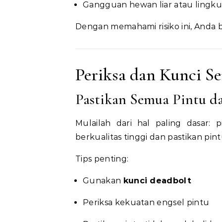
Gangguan hewan liar atau lingk
Dengan memahami risiko ini, Anda 
Periksa dan Kunci 
Pastikan Semua Pintu d
Mulailah dari hal paling dasar:
berkualitas tinggi dan pastikan pin
Tips penting:
Gunakan
kunci deadbolt
Periksa kekuatan engsel pintu