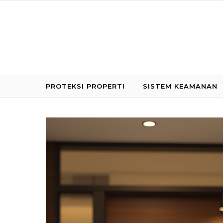
Skip to content
PROTEKSI PROPERTI
SISTEM KEAMANAN