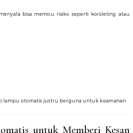
enyala bisa memicu risiko seperti korsleting atau
i lampu otomatis justru berguna untuk keamanan.
omatis untuk Memberi Kesan