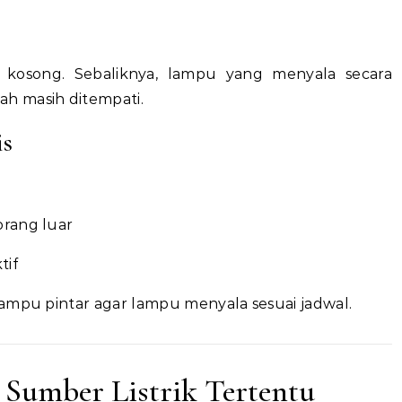
 kosong. Sebaliknya, lampu yang menyala secara
h masih ditempati.
s
orang luar
tif
lampu pintar agar lampu menyala sesuai jadwal.
Sumber Listrik Tertentu