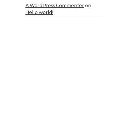
A WordPress Commenter
on
Hello world!