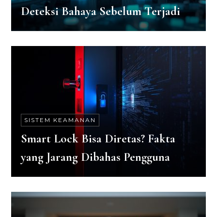
Deteksi Bahaya Sebelum Terjadi
SISTEM KEAMANAN
Smart Lock Bisa Diretas? Fakta
yang Jarang Dibahas Pengguna