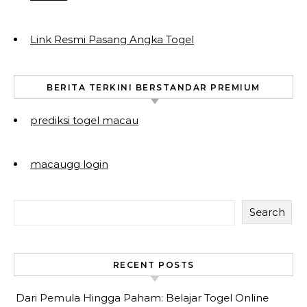
Link Resmi Pasang Angka Togel
BERITA TERKINI BERSTANDAR PREMIUM
prediksi togel macau
macaugg login
Search
RECENT POSTS
Dari Pemula Hingga Paham: Belajar Togel Online