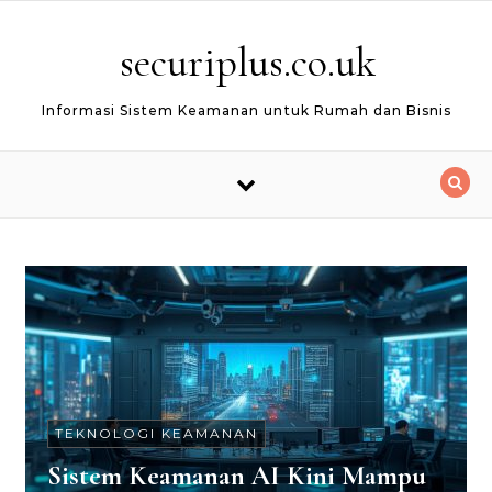
Skip to content
securiplus.co.uk
Informasi Sistem Keamanan untuk Rumah dan Bisnis
TEKNOLOGI KEAMANAN
Sistem Keamanan AI Kini Mampu