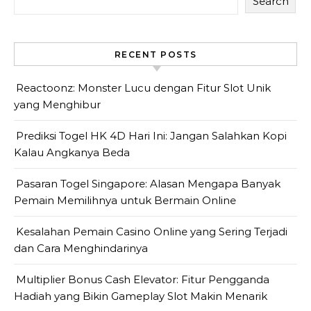
Search
RECENT POSTS
Reactoonz: Monster Lucu dengan Fitur Slot Unik
yang Menghibur
Prediksi Togel HK 4D Hari Ini: Jangan Salahkan Kopi
Kalau Angkanya Beda
Pasaran Togel Singapore: Alasan Mengapa Banyak
Pemain Memilihnya untuk Bermain Online
Kesalahan Pemain Casino Online yang Sering Terjadi
dan Cara Menghindarinya
Multiplier Bonus Cash Elevator: Fitur Pengganda
Hadiah yang Bikin Gameplay Slot Makin Menarik