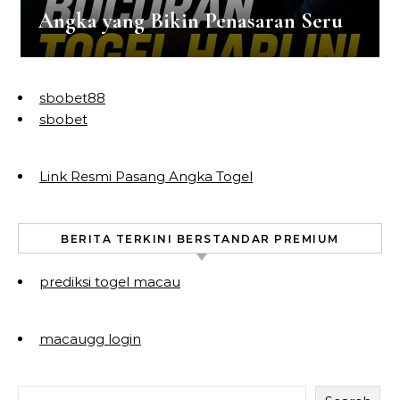
Angka yang Bikin Penasaran Seru
sbobet88
sbobet
Link Resmi Pasang Angka Togel
BERITA TERKINI BERSTANDAR PREMIUM
prediksi togel macau
macaugg login