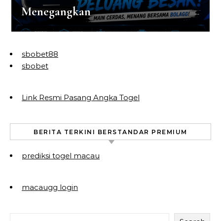
Menegangkan
sbobet88
sbobet
Link Resmi Pasang Angka Togel
BERITA TERKINI BERSTANDAR PREMIUM
prediksi togel macau
macaugg login