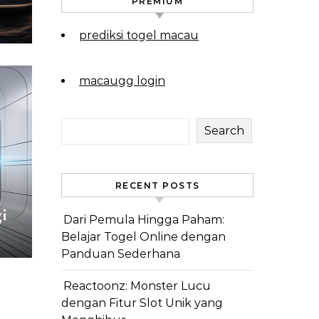
PREMIUM
prediksi togel macau
macaugg login
Search
RECENT POSTS
i
Dari Pemula Hingga Paham:
Belajar Togel Online dengan
Panduan Sederhana
Reactoonz: Monster Lucu
dengan Fitur Slot Unik yang