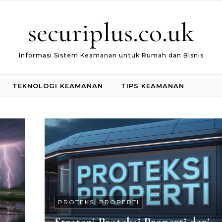
securiplus.co.uk
Informasi Sistem Keamanan untuk Rumah dan Bisnis
TEKNOLOGI KEAMANAN
TIPS KEAMANAN
PROTEKSI PROPERTI