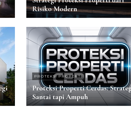
Strategi Proteksi Properti dari
Risiko Modern
PROTEKSI PROPERTI
egi
Proteksi Properti Cerdas: Strateg
Santai tapi Ampuh