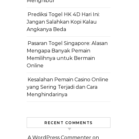
Menghibur
Prediksi Togel HK 4D Hari Ini:
Jangan Salahkan Kopi Kalau
Angkanya Beda
Pasaran Togel Singapore: Alasan
Mengapa Banyak Pemain
Memilihnya untuk Bermain
Online
Kesalahan Pemain Casino Online
yang Sering Terjadi dan Cara
Menghindarinya
RECENT COMMENTS
A WordPress Commenter
on