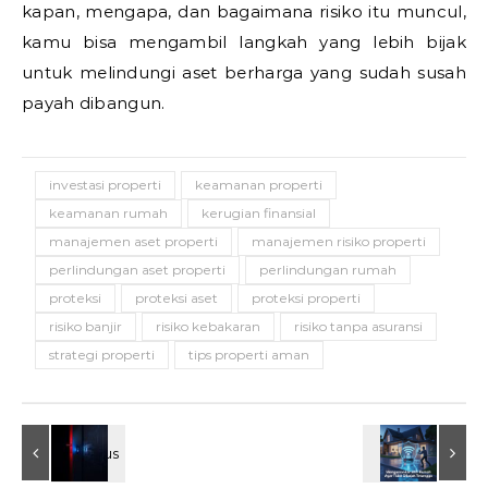
kapan, mengapa, dan bagaimana risiko itu muncul,
kamu bisa mengambil langkah yang lebih bijak
untuk melindungi aset berharga yang sudah susah
payah dibangun.
investasi properti
keamanan properti
keamanan rumah
kerugian finansial
manajemen aset properti
manajemen risiko properti
perlindungan aset properti
perlindungan rumah
proteksi
proteksi aset
proteksi properti
risiko banjir
risiko kebakaran
risiko tanpa asuransi
strategi properti
tips properti aman