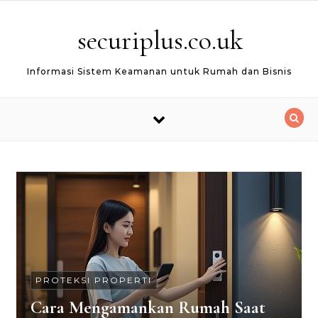
Skip to content
securiplus.co.uk
Informasi Sistem Keamanan untuk Rumah dan Bisnis
PROTEKSI PROPERTI
Cara Mengamankan Rumah Saat