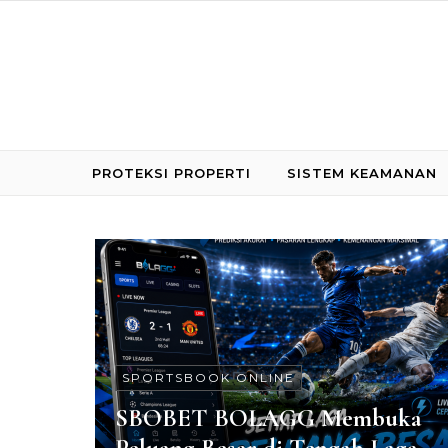
Skip to content
PROTEKSI PROPERTI
SISTEM KEAMANAN
SPORTSBOOK ONLINE
SBOBET BOLAGG Membuka