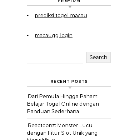
PREMIUM
prediksi togel macau
macaugg login
Search
RECENT POSTS
Dari Pemula Hingga Paham:
Belajar Togel Online dengan
Panduan Sederhana
Reactoonz: Monster Lucu
dengan Fitur Slot Unik yang