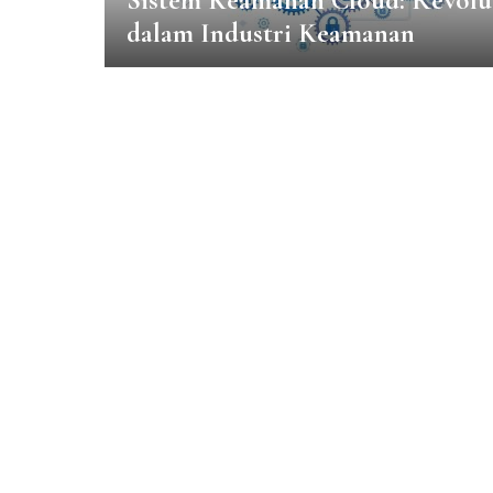
Sistem Keamanan Cloud: Revolu
dalam Industri Keamanan