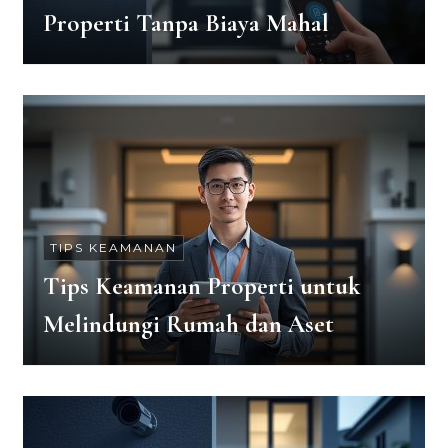
Properti Tanpa Biaya Mahal
TIPS KEAMANAN
Tips Keamanan Properti untuk
Melindungi Rumah dan Aset