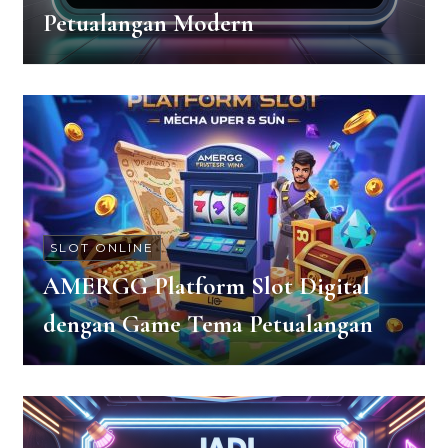
Petualangan Modern
SLOT ONLINE
AMERGG Platform Slot Digital
dengan Game Tema Petualangan