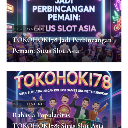
SLOT ONLINE
TOKOHOKI78 Jadi Perbincangan
Pemain: Situs Slot Asia
SLOT ONLINE
Rahasia Popularitas
TOKOHOKI78: Situs Slot Asia