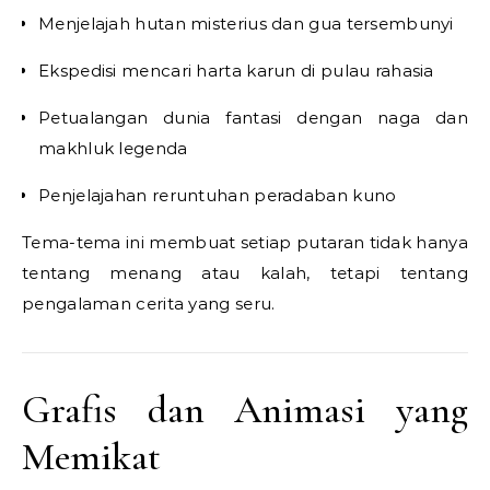
Menjelajah hutan misterius dan gua tersembunyi
Ekspedisi mencari harta karun di pulau rahasia
Petualangan dunia fantasi dengan naga dan
makhluk legenda
Penjelajahan reruntuhan peradaban kuno
Tema-tema ini membuat setiap putaran tidak hanya
tentang menang atau kalah, tetapi tentang
pengalaman cerita yang seru.
Grafis dan Animasi yang
Memikat