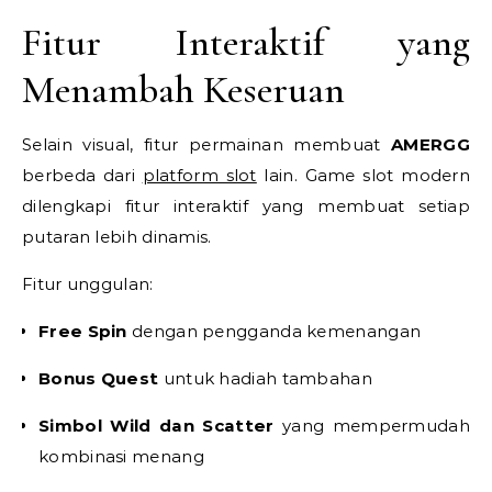
Fitur Interaktif yang
Menambah Keseruan
Selain visual, fitur permainan membuat
AMERGG
berbeda dari
platform slot
lain. Game slot modern
dilengkapi fitur interaktif yang membuat setiap
putaran lebih dinamis.
Fitur unggulan:
Free Spin
dengan pengganda kemenangan
Bonus Quest
untuk hadiah tambahan
Simbol Wild dan Scatter
yang mempermudah
kombinasi menang