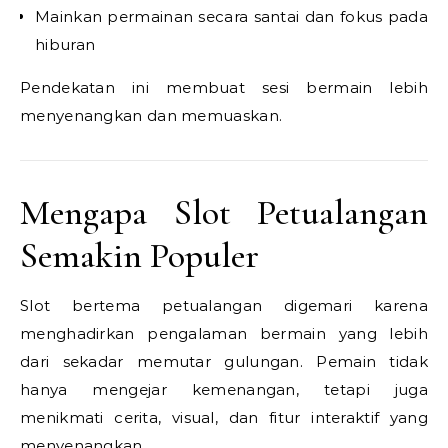
Mainkan permainan secara santai dan fokus pada
hiburan
Pendekatan ini membuat sesi bermain lebih
menyenangkan dan memuaskan.
Mengapa Slot Petualangan
Semakin Populer
Slot bertema petualangan digemari karena
menghadirkan pengalaman bermain yang lebih
dari sekadar memutar gulungan. Pemain tidak
hanya mengejar kemenangan, tetapi juga
menikmati cerita, visual, dan fitur interaktif yang
menyenangkan.