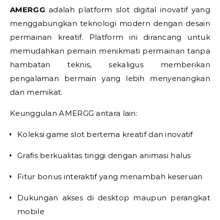
AMERGG
adalah platform slot digital inovatif yang
menggabungkan teknologi modern dengan desain
permainan kreatif. Platform ini dirancang untuk
memudahkan pemain menikmati permainan tanpa
hambatan teknis, sekaligus memberikan
pengalaman bermain yang lebih menyenangkan
dan memikat.
Keunggulan AMERGG antara lain:
Koleksi game slot bertema kreatif dan inovatif
Grafis berkualitas tinggi dengan animasi halus
Fitur bonus interaktif yang menambah keseruan
Dukungan akses di desktop maupun perangkat
mobile