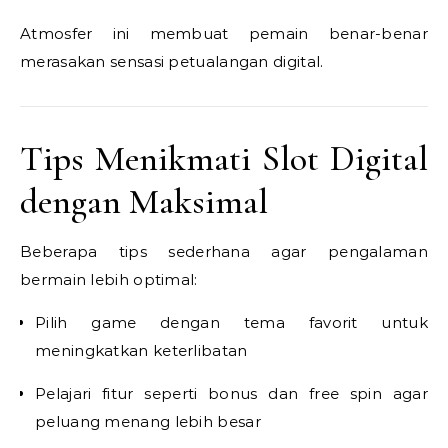
Atmosfer ini membuat pemain benar-benar
merasakan sensasi petualangan digital.
Tips Menikmati Slot Digital
dengan Maksimal
Beberapa tips sederhana agar pengalaman
bermain lebih optimal:
Pilih game dengan tema favorit untuk
meningkatkan keterlibatan
Pelajari fitur seperti bonus dan free spin agar
peluang menang lebih besar