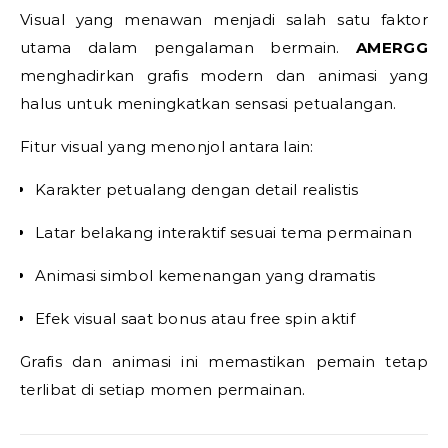
Visual yang menawan menjadi salah satu faktor
utama dalam pengalaman bermain.
AMERGG
menghadirkan grafis modern dan animasi yang
halus untuk meningkatkan sensasi petualangan.
Fitur visual yang menonjol antara lain:
Karakter petualang dengan detail realistis
Latar belakang interaktif sesuai tema permainan
Animasi simbol kemenangan yang dramatis
Efek visual saat bonus atau free spin aktif
Grafis dan animasi ini memastikan pemain tetap
terlibat di setiap momen permainan.