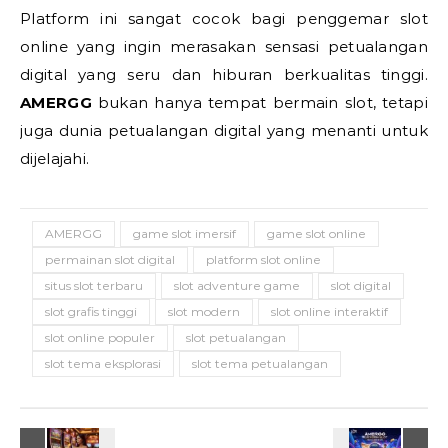
Platform ini sangat cocok bagi penggemar slot
online yang ingin merasakan sensasi petualangan
digital yang seru dan hiburan berkualitas tinggi.
AMERGG
bukan hanya tempat bermain slot, tetapi
juga dunia petualangan digital yang menanti untuk
dijelajahi.
AMERGG
game slot imersif
game slot online
permainan slot digital
platform slot online
situs slot terbaru
slot adventure game
slot digital
slot grafis tinggi
slot modern
slot online interaktif
slot online populer
slot petualangan
slot tema eksplorasi
slot tema petualangan