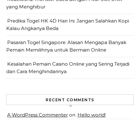
yang Menghibur
Prediksi Togel HK 4D Hari Ini: Jangan Salahkan Kopi
Kalau Angkanya Beda
Pasaran Togel Singapore: Alasan Mengapa Banyak
Pemain Memilihnya untuk Bermain Online
Kesalahan Pemain Casino Online yang Sering Terjadi
dan Cara Menghindarinya
RECENT COMMENTS
A WordPress Commenter
on
Hello world!