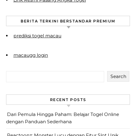
BERITA TERKINI BERSTANDAR PREMIUM
prediksi togel macau
macaugg login
Search
RECENT POSTS
Dari Pemula Hingga Paham: Belajar Togel Online
dengan Panduan Sederhana
Reactoonz: Monster Lucu dengan Fitur Slot Unik