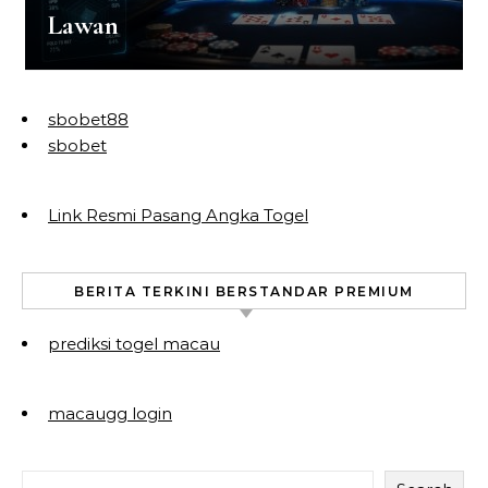
Lawan
sbobet88
sbobet
Link Resmi Pasang Angka Togel
BERITA TERKINI BERSTANDAR PREMIUM
prediksi togel macau
macaugg login