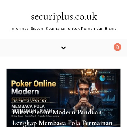
Skip to content
securiplus.co.uk
Informasi Sistem Keamanan untuk Rumah dan Bisnis
POKER ONLINE
Poker Online Modern Panduan
Lengkap Membaca Pola Permainan