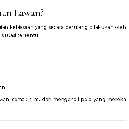
nan Lawan?
an kebiasaan yang secara berulang dilakukan oleh
ituasi tertentu.
an.
wan, semakin mudah mengenali pola yang mereka