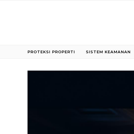
Skip to content
PROTEKSI PROPERTI
SISTEM KEAMANAN