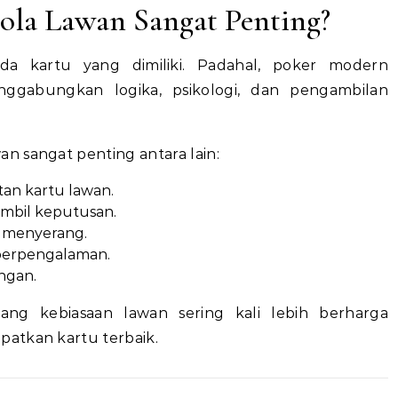
la Lawan Sangat Penting?
a kartu yang dimiliki. Padahal, poker modern
gabungkan logika, psikologi, dan pengambilan
n sangat penting antara lain:
n kartu lawan.
mbil keputusan.
 menyerang.
 berpengalaman.
ngan.
tang kebiasaan lawan sering kali lebih berharga
atkan kartu terbaik.