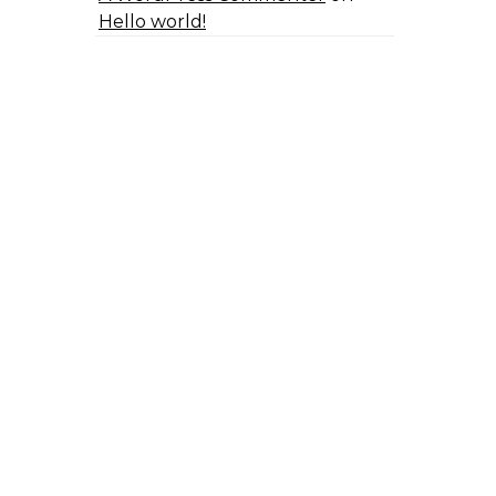
Hello world!