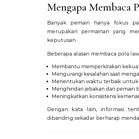
Mengapa Membaca Po
Banyak pemain hanya fokus pad
merupakan permainan yang meng
keputusan.
Beberapa alasan membaca pola lawa
Membantu memperkirakan kekuata
Mengurangi kesalahan saat menga
Menentukan waktu terbaik untuk
Menghindari jebakan dari pemain
Meningkatkan konsistensi kemena
Dengan kata lain, informasi ten
dibanding sekadar berharap mendap