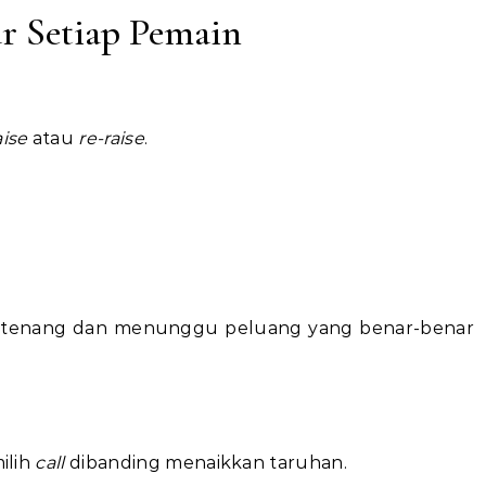
ar Setiap Pemain
aise
atau
re-raise
.
p tenang dan menunggu peluang yang benar-benar
milih
call
dibanding menaikkan taruhan.