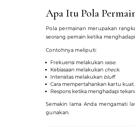
Apa Itu Pola Permai
Pola permainan merupakan rangkai
seorang pemain ketika menghadapi s
Contohnya meliputi:
Frekuensi melakukan
raise
.
Kebiasaan melakukan
check
.
Intensitas melakukan
bluff
.
Cara mempertahankan kartu kuat.
Respons ketika menghadapi tekan
Semakin lama Anda mengamati la
gunakan.