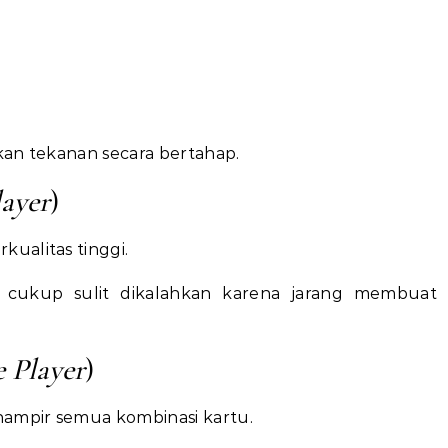
kan tekanan secara bertahap.
layer
)
ualitas tinggi.
i cukup sulit dikalahkan karena jarang membuat
 Player
)
hampir semua kombinasi kartu.