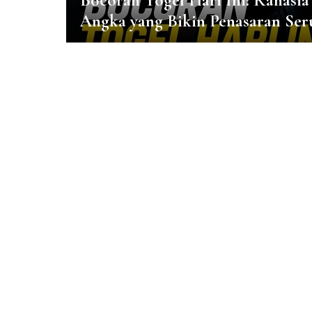
Bocoran Togel Hari Ini: Rahasia
Angka yang Bikin Penasaran Ser