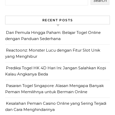
Search
RECENT POSTS
Dari Pemula Hingga Paham: Belajar Togel Online
dengan Panduan Sederhana
Reactoonz: Monster Lucu dengan Fitur Slot Unik
yang Menghibur
Prediksi Togel HK 4D Hari Ini: Jangan Salahkan Kopi
Kalau Angkanya Beda
Pasaran Togel Singapore: Alasan Mengapa Banyak
Pemain Memilihnya untuk Bermain Online
Kesalahan Pemain Casino Online yang Sering Terjadi
dan Cara Menghindarinya