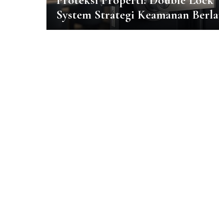
Proteksi Properti: Double Lock
System Strategi Keamanan Berla