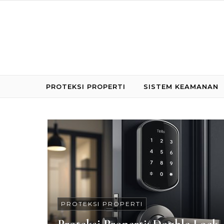
Skip to content
PROTEKSI PROPERTI
SISTEM KEAMANAN
PROTEKSI PROPERTI