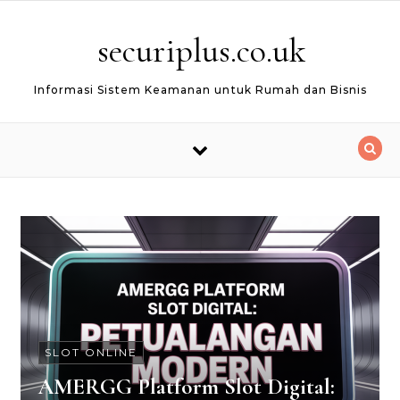
Skip to content
securiplus.co.uk
Informasi Sistem Keamanan untuk Rumah dan Bisnis
SLOT ONLINE
AMERGG Platform Slot Digital: