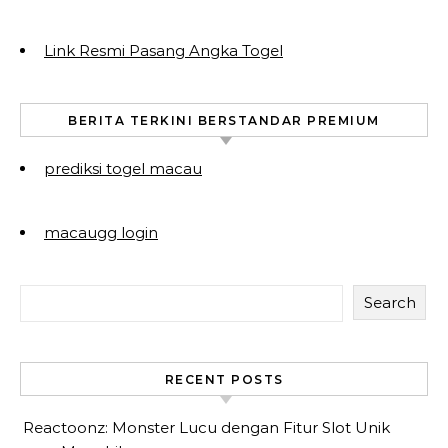
Link Resmi Pasang Angka Togel
BERITA TERKINI BERSTANDAR PREMIUM
prediksi togel macau
macaugg login
Search
RECENT POSTS
Reactoonz: Monster Lucu dengan Fitur Slot Unik