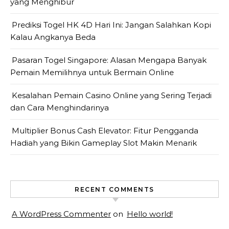
yang Menghibur
Prediksi Togel HK 4D Hari Ini: Jangan Salahkan Kopi
Kalau Angkanya Beda
Pasaran Togel Singapore: Alasan Mengapa Banyak
Pemain Memilihnya untuk Bermain Online
Kesalahan Pemain Casino Online yang Sering Terjadi
dan Cara Menghindarinya
Multiplier Bonus Cash Elevator: Fitur Pengganda
Hadiah yang Bikin Gameplay Slot Makin Menarik
RECENT COMMENTS
A WordPress Commenter
on
Hello world!