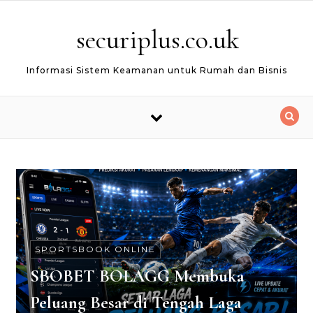
Skip to content
securiplus.co.uk
Informasi Sistem Keamanan untuk Rumah dan Bisnis
SPORTSBOOK ONLINE
SBOBET BOLAGG Membuka
Peluang Besar di Tengah Laga