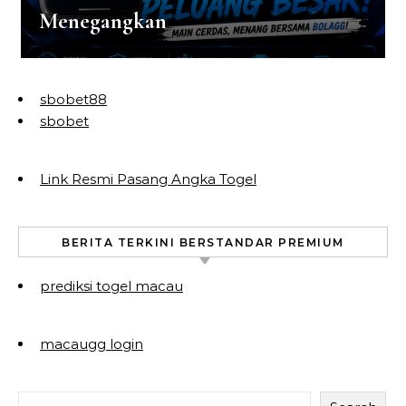
Menegangkan
sbobet88
sbobet
Link Resmi Pasang Angka Togel
BERITA TERKINI BERSTANDAR PREMIUM
prediksi togel macau
macaugg login