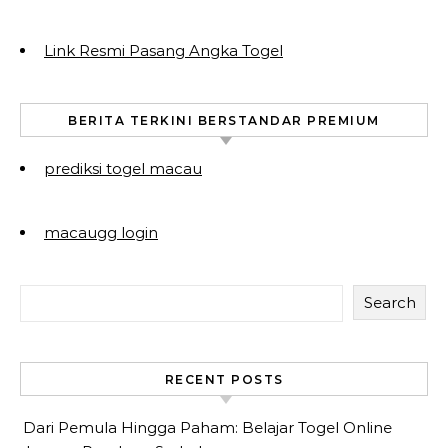
Link Resmi Pasang Angka Togel
BERITA TERKINI BERSTANDAR PREMIUM
prediksi togel macau
macaugg login
Search
RECENT POSTS
Dari Pemula Hingga Paham: Belajar Togel Online