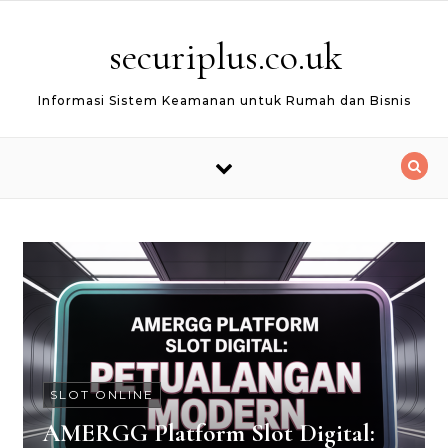
Skip to content
securiplus.co.uk
Informasi Sistem Keamanan untuk Rumah dan Bisnis
SLOT ONLINE
AMERGG Platform Slot Digital: