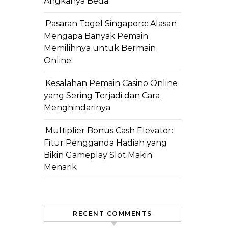
Angkanya Beda
Pasaran Togel Singapore: Alasan
Mengapa Banyak Pemain
Memilihnya untuk Bermain
Online
Kesalahan Pemain Casino Online
yang Sering Terjadi dan Cara
Menghindarinya
Multiplier Bonus Cash Elevator:
Fitur Pengganda Hadiah yang
Bikin Gameplay Slot Makin
Menarik
RECENT COMMENTS