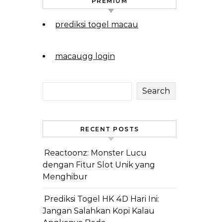
PREMIUM
prediksi togel macau
macaugg login
Search
RECENT POSTS
Reactoonz: Monster Lucu
dengan Fitur Slot Unik yang
Menghibur
Prediksi Togel HK 4D Hari Ini:
Jangan Salahkan Kopi Kalau