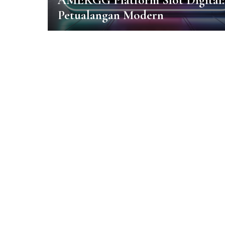
AMERGG Platform Slot Digital:
Petualangan Modern