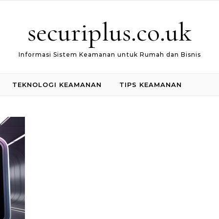
securiplus.co.uk
Informasi Sistem Keamanan untuk Rumah dan Bisnis
TEKNOLOGI KEAMANAN
TIPS KEAMANAN