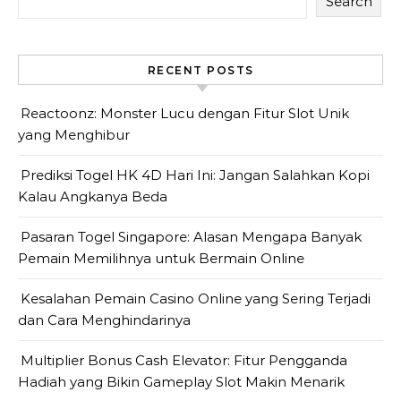
Search
RECENT POSTS
Reactoonz: Monster Lucu dengan Fitur Slot Unik
yang Menghibur
Prediksi Togel HK 4D Hari Ini: Jangan Salahkan Kopi
Kalau Angkanya Beda
Pasaran Togel Singapore: Alasan Mengapa Banyak
Pemain Memilihnya untuk Bermain Online
Kesalahan Pemain Casino Online yang Sering Terjadi
dan Cara Menghindarinya
Multiplier Bonus Cash Elevator: Fitur Pengganda
Hadiah yang Bikin Gameplay Slot Makin Menarik