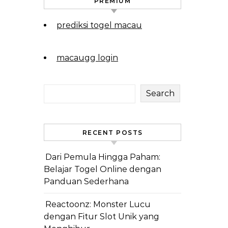
PREMIUM
prediksi togel macau
macaugg login
Search
RECENT POSTS
Dari Pemula Hingga Paham:
Belajar Togel Online dengan
Panduan Sederhana
Reactoonz: Monster Lucu
dengan Fitur Slot Unik yang