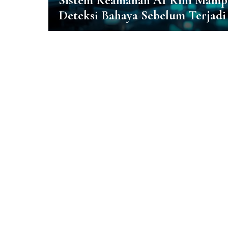
Sistem Keamanan AI Kini Mam
Deteksi Bahaya Sebelum Terjadi