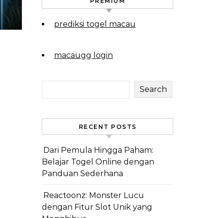
PREMIUM
prediksi togel macau
macaugg login
Search
RECENT POSTS
Dari Pemula Hingga Paham:
Belajar Togel Online dengan
Panduan Sederhana
Reactoonz: Monster Lucu
dengan Fitur Slot Unik yang