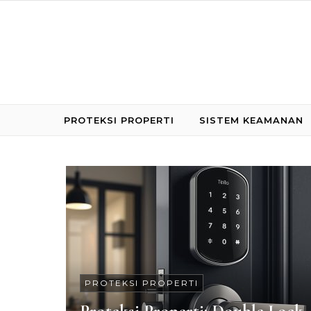
Skip to content
PROTEKSI PROPERTI
SISTEM KEAMANAN
PROTEKSI PROPERTI