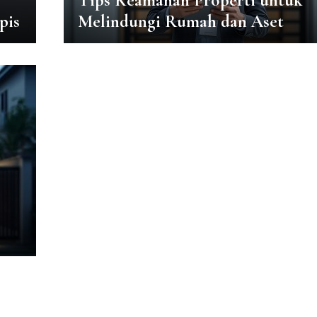
Tips Keamanan Properti untuk
pis
Melindungi Rumah dan Aset