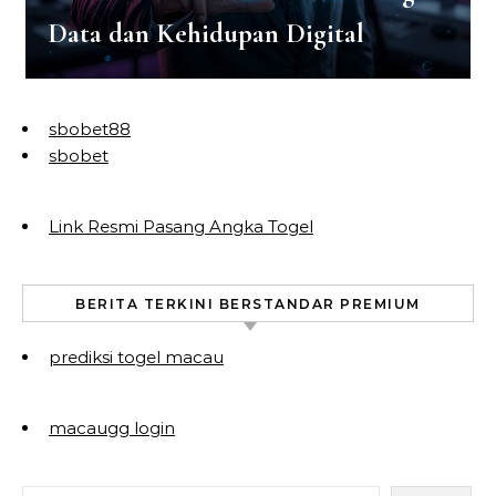
Data dan Kehidupan Digital
sbobet88
sbobet
Link Resmi Pasang Angka Togel
BERITA TERKINI BERSTANDAR PREMIUM
prediksi togel macau
macaugg login