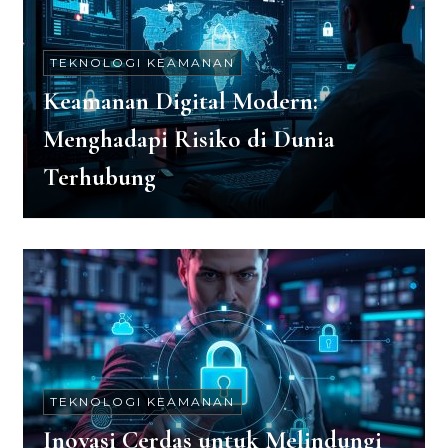
TEKNOLOGI KEAMANAN
Keamanan Digital Modern:
Menghadapi Risiko di Dunia
Terhubung
TEKNOLOGI KEAMANAN
Inovasi Cerdas untuk Melindungi