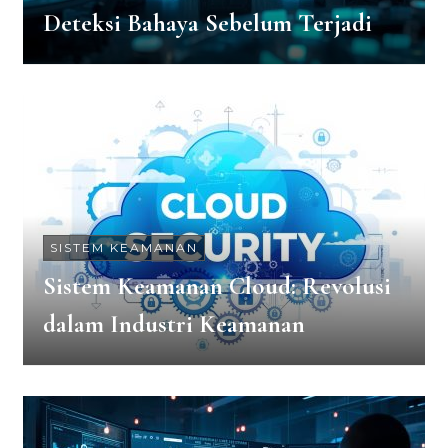
Deteksi Bahaya Sebelum Terjadi
SISTEM KEAMANAN
Sistem Keamanan Cloud: Revolusi
dalam Industri Keamanan