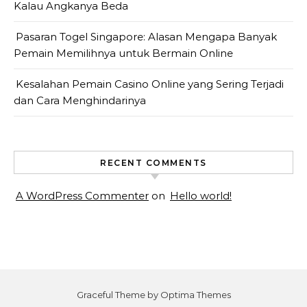
Kalau Angkanya Beda
Pasaran Togel Singapore: Alasan Mengapa Banyak
Pemain Memilihnya untuk Bermain Online
Kesalahan Pemain Casino Online yang Sering Terjadi
dan Cara Menghindarinya
RECENT COMMENTS
A WordPress Commenter
on
Hello world!
Graceful Theme by
Optima Themes