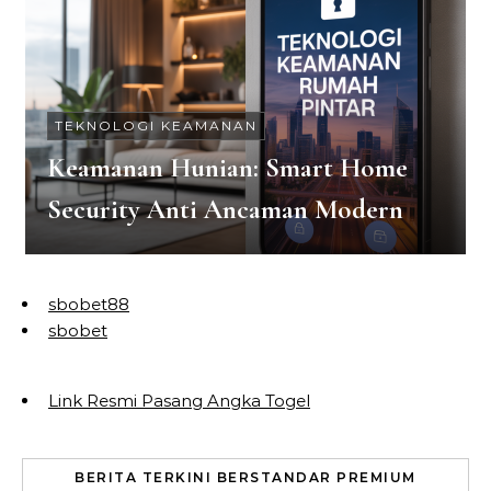
TEKNOLOGI KEAMANAN
Keamanan Hunian: Smart Home
Security Anti Ancaman Modern
sbobet88
sbobet
Link Resmi Pasang Angka Togel
BERITA TERKINI BERSTANDAR PREMIUM