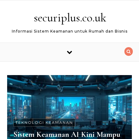
Skip to content
securiplus.co.uk
Informasi Sistem Keamanan untuk Rumah dan Bisnis
TEKNOLOGI KEAMANAN
Sistem Keamanan AI Kini Mampu