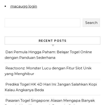
macaugg login
Search
RECENT POSTS
Dari Pemula Hingga Paham: Belajar Togel Online
dengan Panduan Sederhana
Reactoonz: Monster Lucu dengan Fitur Slot Unik
yang Menghibur
Prediksi Togel HK 4D Hari Ini: Jangan Salahkan Kopi
Kalau Angkanya Beda
Pasaran Togel Singapore: Alasan Mengapa Banyak