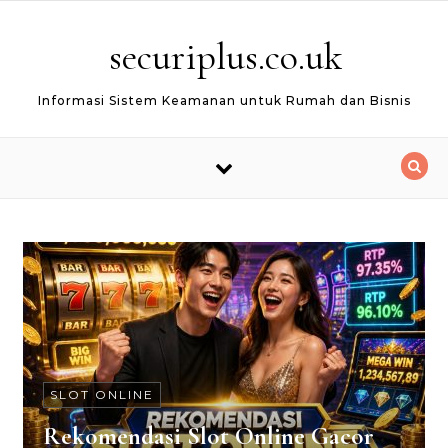
Skip to content
securiplus.co.uk
Informasi Sistem Keamanan untuk Rumah dan Bisnis
SLOT ONLINE
Rekomendasi Slot Online Gacor