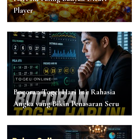
Player
TOGEL ONLINE
Bocoran Togel Hari Ini: Rahasia
Angka yang Bikin Penasaran Seru