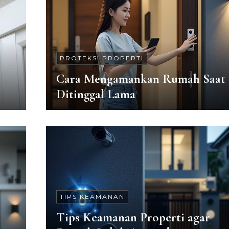
PROTEKSI PROPERTI
Cara Mengamankan Rumah Saat
Ditinggal Lama
TIPS KEAMANAN
Tips Keamanan Properti agar