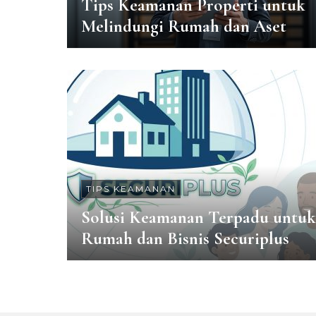
Tips Keamanan Properti untuk
Melindungi Rumah dan Aset
TIPS KEAMANAN
Solusi Keamanan Terpadu untuk
Rumah dan Bisnis Securiplus