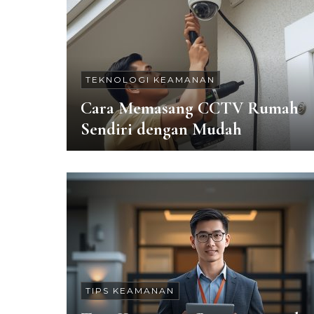
TEKNOLOGI KEAMANAN
Cara Memasang CCTV Rumah
Sendiri dengan Mudah
TIPS KEAMANAN