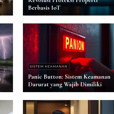
h:
Revolusi Proteksi Properti
Berbasis IoT
SISTEM KEAMANAN
Panic Button: Sistem Keamanan
Darurat yang Wajib Dimiliki